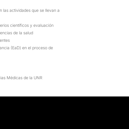
 las actividades que se llevan a
erios científicos y evaluación
iencias de la salud
centes
tancia (EaD) en el proceso de
cias Médicas de la UNR