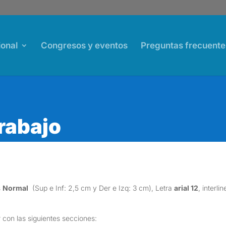
ional
Congresos y eventos
Preguntas frecuente
trabajo
s
Normal
(Sup e Inf: 2,5 cm y Der e Izq: 3 cm), Letra
arial 12
, interl
r con las siguientes secciones: