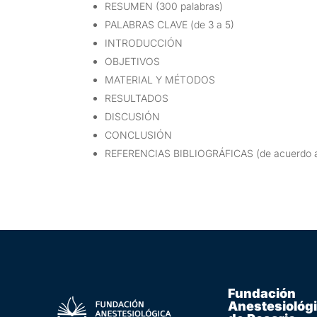
RESUMEN (300 palabras)
PALABRAS CLAVE (de 3 a 5)
INTRODUCCIÓN
OBJETIVOS
MATERIAL Y MÉTODOS
RESULTADOS
DISCUSIÓN
CONCLUSIÓN
REFERENCIAS BIBLIOGRÁFICAS (de acuerdo a
Fundación
Anestesiológ