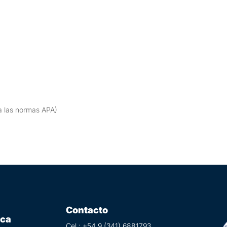
 las normas APA)
Contacto
ica
Cel.: +54 9 (
341) 6881793