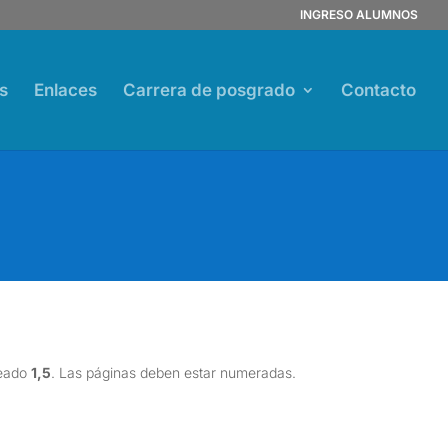
INGRESO ALUMNOS
s
Enlaces
Carrera de posgrado
Contacto
ineado
1,5
. Las páginas deben estar numeradas.