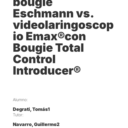
bougie
Eschmann vs.
videolaringoscop
io Emax®con
Bougie Total
Control
Introducer®
Alumno:
Degrati, Tomás1
Tutor:
Navarro, Guillermo2